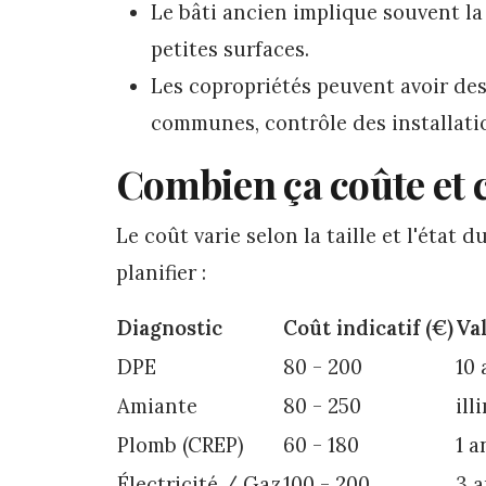
Le bâti ancien implique souvent l
petites surfaces.
Les copropriétés peuvent avoir de
communes, contrôle des installatio
Combien ça coûte et 
Le coût varie selon la taille et l'état d
planifier :
Diagnostic
Coût indicatif (€)
Val
DPE
80 - 200
10 
Amiante
80 - 250
ill
Plomb (CREP)
60 - 180
1 a
Électricité / Gaz
100 - 200
3 a