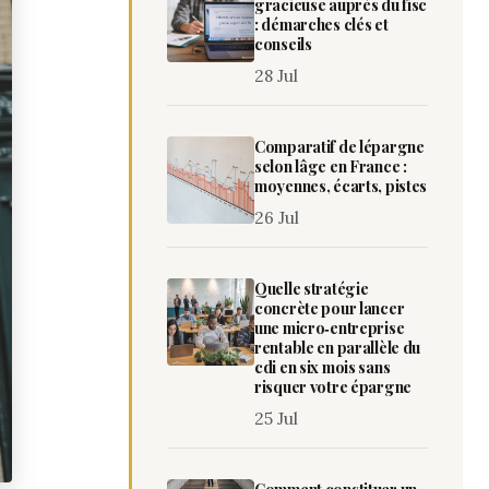
gracieuse auprès du fisc
: démarches clés et
conseils
28 Jul
Comparatif de lépargne
selon lâge en France :
moyennes, écarts, pistes
26 Jul
Quelle stratégie
concrète pour lancer
une micro‑entreprise
rentable en parallèle du
cdi en six mois sans
risquer votre épargne
25 Jul