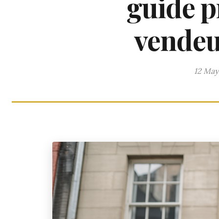
guide p
vendeu
12 May